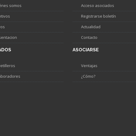
énes somos
Acceso asociados
etivos
Registrarse boletín
ros
Actualidad
sentacion
Contacto
ADOS
ASOCIARSE
etilleros
Ventajas
aboradores
¿Cómo?