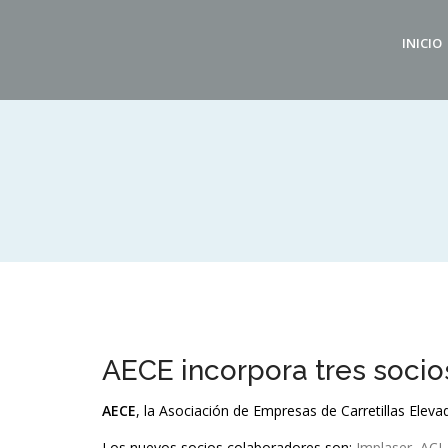
INICIO
AECE incorpora tres socio
AECE
, la Asociación de Empresas de Carretillas Eleva
Los nuevos socios colaboradores son:
Implaser
,
ACL 