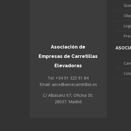
Qui
Obj
Log
Pre
Asociación de
ASOCI
Empresas de Carretillas
Carr
Elevadoras
Col
Tel: +34 91 325 91 84
Email: aece@aececarretillas.es
C/ Albasanz 67, Oficina 50.
28037. Madrid