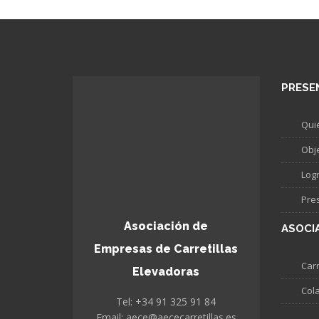
PRESE
Qui
Obj
Log
Pre
Asociación de
ASOCI
Empresas de Carretillas
Carr
Elevadoras
Col
Tel: +34 91 325 91 84
Email: aece@aececarretillas.es