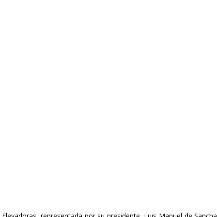
 Elevadoras, representada por su presidente, Luis Manuel de Sancha,