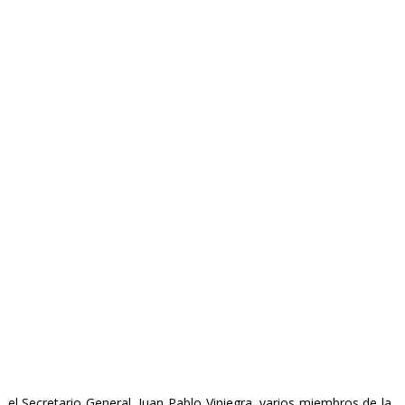
 el Secretario General, Juan Pablo Viniegra, varios miembros de la