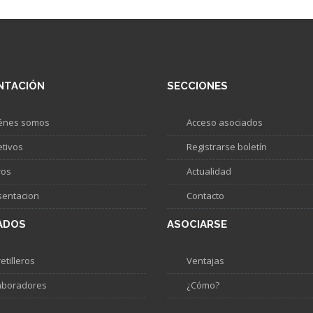
NTACIÓN
SECCIONES
énes somos
Acceso asociados
etivos
Registrarse boletín
ros
Actualidad
sentacion
Contacto
ADOS
ASOCIARSE
etilleros
Ventajas
aboradores
¿Cómo?