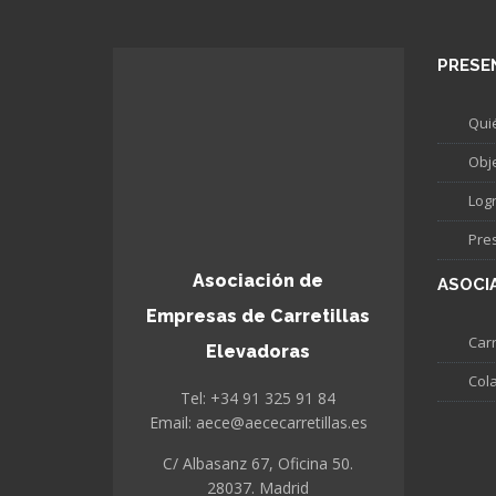
PRESE
Qui
Obj
Log
Pre
Asociación de
ASOCI
Empresas de Carretillas
Carr
Elevadoras
Col
Tel: +34 91 325 91 84
Email: aece@aececarretillas.es
C/ Albasanz 67, Oficina 50.
28037. Madrid