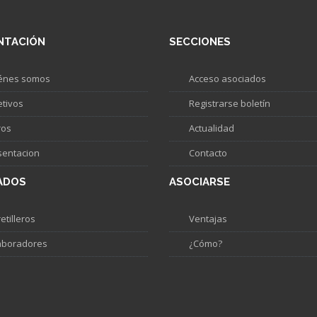
NTACIÓN
SECCIONES
énes somos
Acceso asociados
etivos
Registrarse boletín
ros
Actualidad
sentacion
Contacto
ADOS
ASOCIARSE
etilleros
Ventajas
aboradores
¿Cómo?