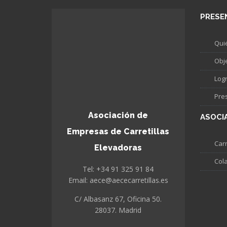
PRESE
Qui
Obj
Log
Pre
Asociación de
ASOCI
Empresas de Carretillas
Carr
Elevadoras
Col
Tel: +34 91 325 91 84
Email: aece@aececarretillas.es
C/ Albasanz 67, Oficina 50.
28037. Madrid