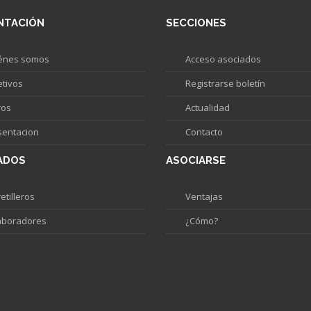
NTACIÓN
SECCIONES
énes somos
Acceso asociados
etivos
Registrarse boletín
ros
Actualidad
sentacion
Contacto
ADOS
ASOCIARSE
etilleros
Ventajas
aboradores
¿Cómo?