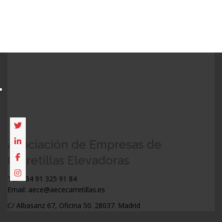
Asociación de Empresas de
Carretillas Elevadoras
Tel: +34 91 325 91 84
Email: aece@aececarretillas.es
C/ Albasanz 67, Oficina 50. 28037. Madrid