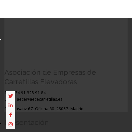
Asociación de Empresas de
Carretillas Elevadoras
Tel: +34 91 325 91 84
Email: aece@aececarretillas.es
C/ Albasanz 67, Oficina 50. 28037. Madrid
Presentación