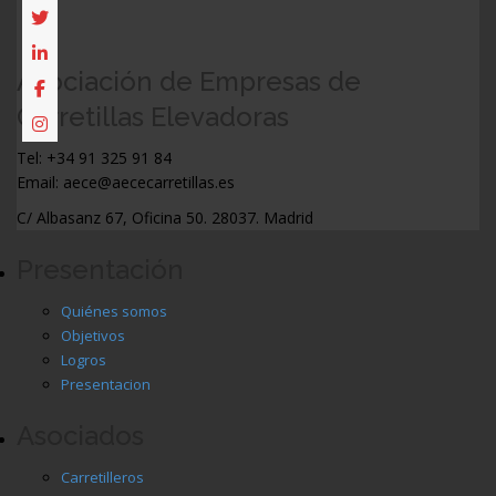
Asociación de Empresas de
Carretillas Elevadoras
Tel: +34 91 325 91 84
Email: aece@aececarretillas.es
C/ Albasanz 67, Oficina 50. 28037. Madrid
Presentación
Quiénes somos
Objetivos
Logros
Presentacion
Asociados
Carretilleros