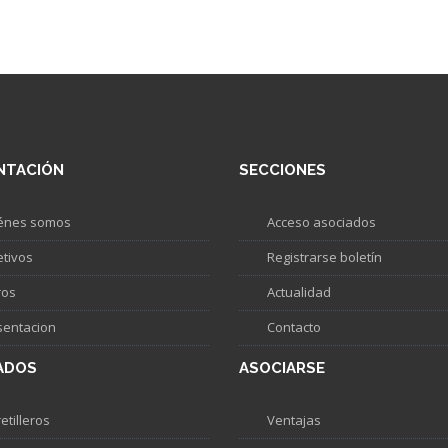
NTACIÓN
SECCIONES
énes somos
Acceso asociados
etivos
Registrarse boletín
ros
Actualidad
sentacion
Contacto
ADOS
ASOCIARSE
etilleros
Ventajas