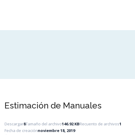
Estimación de Manuales
Descargar
8
Tamaño del archivo
146.92 KB
Recuento de archivos
1
Fecha de creación
noviembre 18, 2019