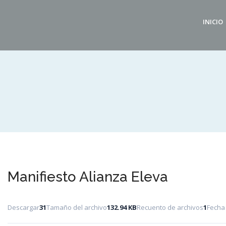
INICIO
Manifiesto Alianza Eleva
Descargar
31
Tamaño del archivo
132.94 KB
Recuento de archivos
1
Fecha