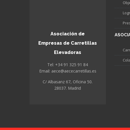
Obj
Log
Pre
Asociación de
ASOCI
Empresas de Carretillas
Carr
Elevadoras
Col
Tel: +34 91 325 91 84
Email: aece@aececarretillas.es
C/ Albasanz 67, Oficina 50.
28037. Madrid