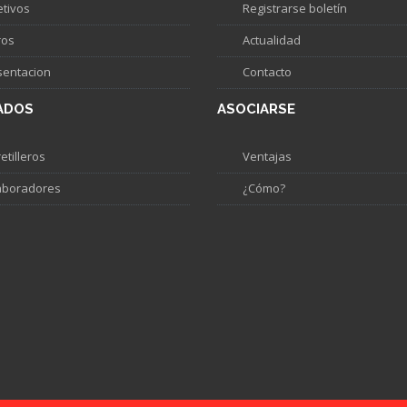
etivos
Registrarse boletín
ros
Actualidad
sentacion
Contacto
ADOS
ASOCIARSE
etilleros
Ventajas
aboradores
¿Cómo?