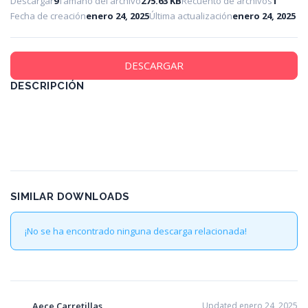
Descargar
9
Tamaño del archivo
275.63 KB
Recuento de archivos
1
Fecha de creación
enero 24, 2025
Última actualización
enero 24, 2025
DESCARGAR
DESCRIPCIÓN
SIMILAR DOWNLOADS
¡No se ha encontrado ninguna descarga relacionada!
Aece Carretillas
Updated enero 24, 2025