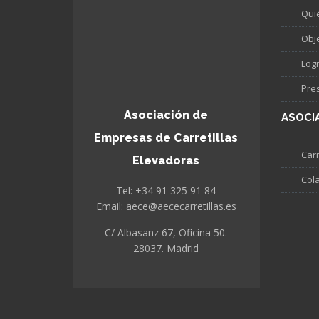
Qui
Obj
Log
Pre
Asociación de
ASOCI
Empresas de Carretillas
Carr
Elevadoras
Col
Tel: +34 91 325 91 84
Email: aece@aececarretillas.es
C/ Albasanz 67, Oficina 50.
28037. Madrid