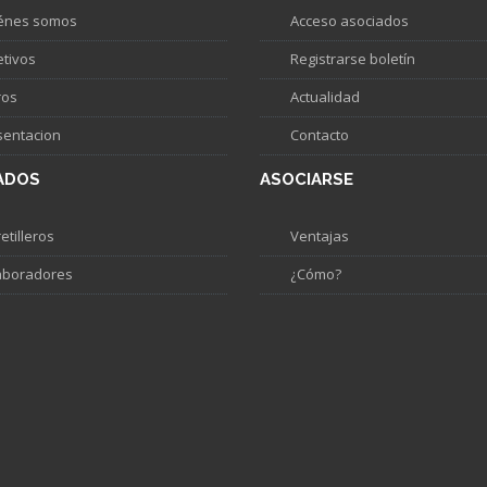
énes somos
Acceso asociados
etivos
Registrarse boletín
ros
Actualidad
sentacion
Contacto
ADOS
ASOCIARSE
etilleros
Ventajas
aboradores
¿Cómo?