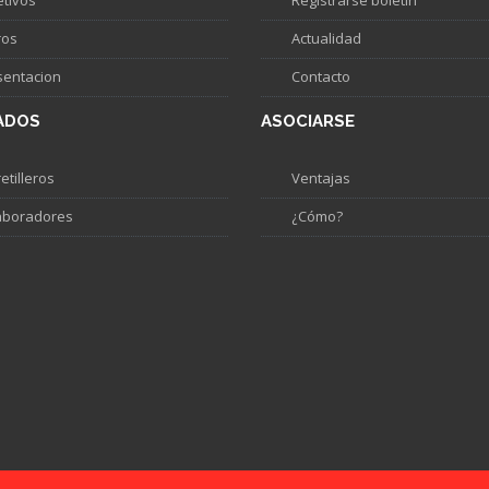
etivos
Registrarse boletín
ros
Actualidad
sentacion
Contacto
ADOS
ASOCIARSE
etilleros
Ventajas
aboradores
¿Cómo?