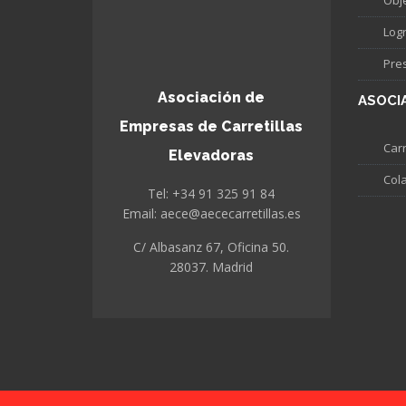
Obj
Log
Pre
Asociación de
ASOCI
Empresas de Carretillas
Carr
Elevadoras
Col
Tel: +34 91 325 91 84
Email: aece@aececarretillas.es
C/ Albasanz 67, Oficina 50.
28037. Madrid