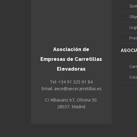
Qui
Obj
Log
Pre
Asociación de
ASOCI
Empresas de Carretillas
Carr
Elevadoras
Col
Tel: +34 91 325 91 84
Email: aece@aececarretillas.es
C/ Albasanz 67, Oficina 50.
28037. Madrid