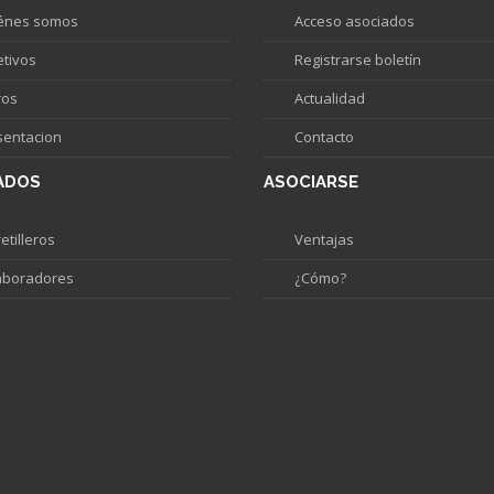
énes somos
Acceso asociados
etivos
Registrarse boletín
ros
Actualidad
sentacion
Contacto
ADOS
ASOCIARSE
etilleros
Ventajas
aboradores
¿Cómo?