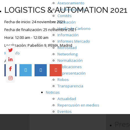
Asesoramiento
LOGISTICS & AUTOMATION 2021
Colaboraciones
Comités
Fecha de inicio:
24 noviembre 2021
Formación
Huella de Carbono
Fecha de finalización:
25 noviembre 2021
Información
Hora:
12:00 am - 12:00 am
Informes Mercado
Localización:
Pabellón 9, IFEMA, Madrid
Morosidad
Más info
Networking
Normalización
AECE
Publicaciones
Representación
Robos
Transparencia
Noticias
Actualidad
Repercusión en medios
Eventos
Asociarse
Pres
Ventajas