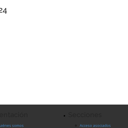
24
entación
Secciones
uiénes somos
Acceso asociados