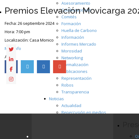
Asesoramiento
Premios Elevación Movicarga 20
Colaboraciones
Comités
Fecha:
26 septiembre 2024
Formación
Huella de Carbono
Hora:
7:00 pm
Información
Localización:
Casa Monico
Informes Mercado
Más info
Morosidad
AECE
Networking
Normalización
Publicaciones
Representación
Robos
Transparencia
Noticias
Actualidad
Repercusión en medios
Eventos
Pres
Asociarse
Ventajas
Q