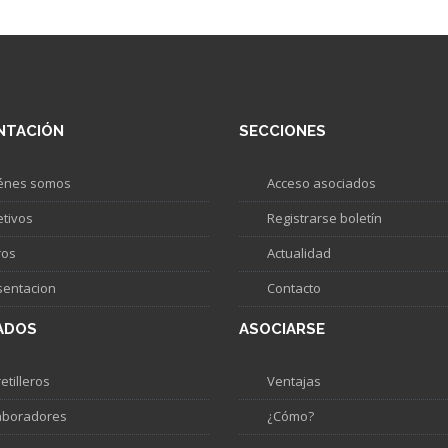
NTACIÓN
SECCIONES
énes somos
Acceso asociados
etivos
Registrarse boletín
ros
Actualidad
sentacion
Contacto
ADOS
ASOCIARSE
etilleros
Ventajas
aboradores
¿Cómo?