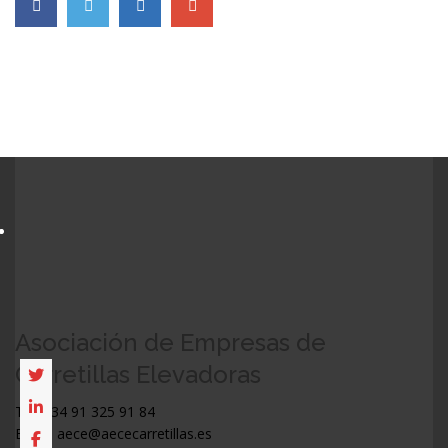
Asociación de Empresas de
Carretillas Elevadoras
Tel: +34 91 325 91 84
Email: aece@aececarretillas.es