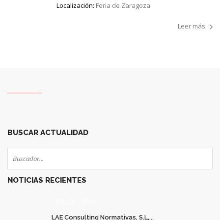
Localización:
Feria de Zaragoza
Leer más
1
2
3
4
5
6
7
8
9
10
11
12
BUSCAR ACTUALIDAD
NOTICIAS RECIENTES
JUL 22
0
LAE Consulting Normativas, S.L,...