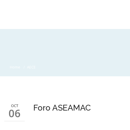
Home
AECE
OCT
Foro ASEAMAC
06