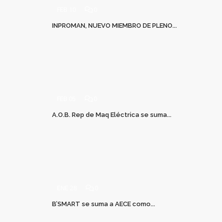
FEB 10
0
INPROMAN, NUEVO MIEMBRO DE PLENO...
FEB 05
0
A.O.B. Rep de Maq Eléctrica se suma...
ENE 28
0
B’SMART se suma a AECE como...