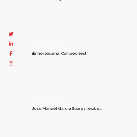
JUL 20
0
¡Enhorabuena, Campeones!
JUL 06
0
José Manuel García Suárez recibe...