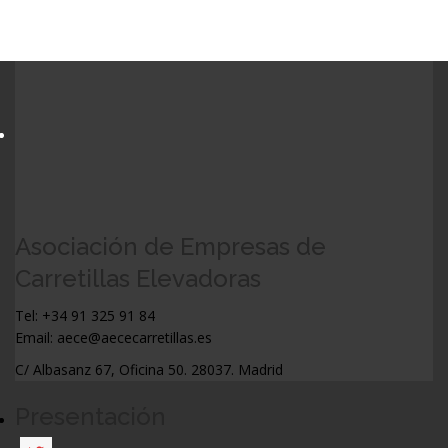
Asociación de Empresas de
Carretillas Elevadoras
Tel: +34 91 325 91 84
Email: aece@aececarretillas.es
C/ Albasanz 67, Oficina 50. 28037. Madrid
Presentación