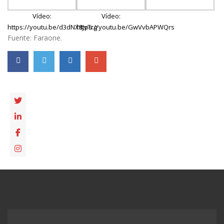
Vídeo:
Vídeo:
https://youtu.be/d3dNX8JvTrg
https://youtu.be/GwVvbAPWQrs
Fuente: Faraone.