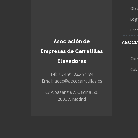
Obj
Log
Pre
Asociación de
ASOCI
Empresas de Carretillas
Carr
Elevadoras
Col
Tel: +34 91 325 91 84
Email: aece@aececarretillas.es
C/ Albasanz 67, Oficina 50.
28037. Madrid