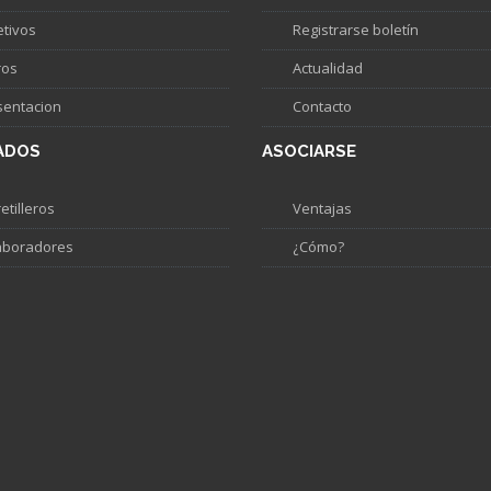
etivos
Registrarse boletín
ros
Actualidad
sentacion
Contacto
ADOS
ASOCIARSE
etilleros
Ventajas
aboradores
¿Cómo?