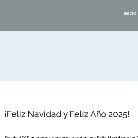
INICIO
¡Feliz Navidad y Feliz Año 2025!
Desde
AECE
queremos desearos a todos una
Feliz Navidad
y un