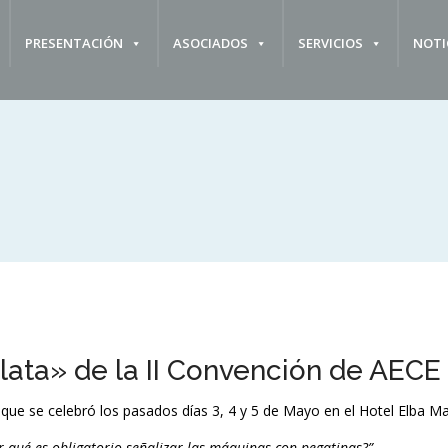
PRESENTACIÓN
ASOCIADOS
SERVICIOS
NOTI
lata» de la II Convención de AECE
que se celebró los pasados días 3, 4 y 5 de Mayo en el Hotel Elba Mad
r qué es obligatorio señalizar las máquinas con pegatinas?”.