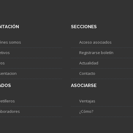
NTACIÓN
SECCIONES
énes somos
Acceso asociados
etivos
Registrarse boletín
ros
Actualidad
sentacion
Contacto
ADOS
ASOCIARSE
etilleros
Ventajas
aboradores
¿Cómo?