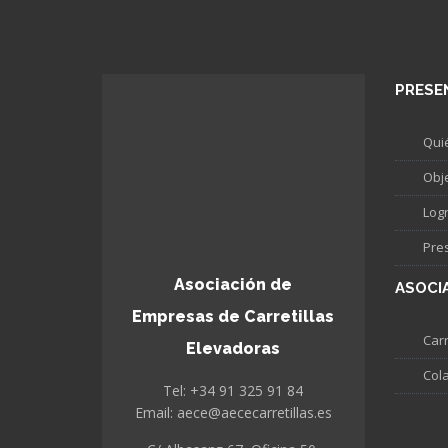
PRESE
Qui
Obj
Log
Pre
Asociación de
ASOCI
Empresas de Carretillas
Carr
Elevadoras
Col
Tel: +34 91 325 91 84
Email: aece@aececarretillas.es