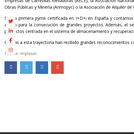
Empresas de Carretillas Elevadoras (AECE), la Asociación Nacion
Obras Públicas y Minería (Anmopyc) o la Asociación de Alquiler de
Son la primera pyme certificada en I+D+i en España y contamos t
apoyo para la consecución de grandes proyectos. Además, el seg
productos centrada en el sistema de almacenamiento y recuperaci
Gracias a esta trayectoria han recibido grandes reconocimientos 
Fuente: Implaser.