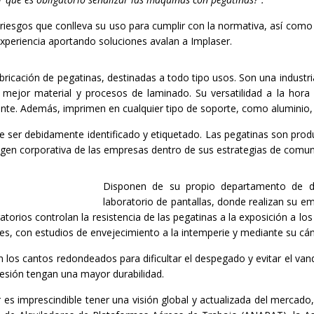
iesgos que conlleva su uso para cumplir con la normativa, así como 
experiencia aportando soluciones avalan a Implaser.
abricación de pegatinas, destinadas a todo tipo usos. Son una industr
 mejor material y procesos de laminado. Su versatilidad a la hora d
ante. Además, imprimen en cualquier tipo de soporte, como aluminio,
 ser debidamente identificado y etiquetado. Las pegatinas son prod
gen corporativa de las empresas dentro de sus estrategias de comun
Disponen de su propio departamento de dis
laboratorio de pantallas, donde realizan su emu
ratorios controlan la resistencia de las pegatinas a la exposición a lo
iores, con estudios de envejecimiento a la intemperie y mediante su cá
n los cantos redondeados para dificultar el despegado y evitar el van
resión tengan una mayor durabilidad.
es imprescindible tener una visión global y actualizada del mercado