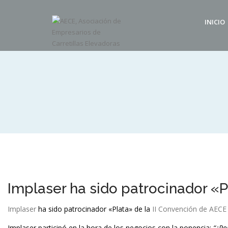
INICIO
Implaser ha sido patrocinador «P
Implaser
ha sido patrocinador «Plata» de la
II Convención de AECE
Implaser participó en la hora de los negocios con la ponencia:
“¿Po