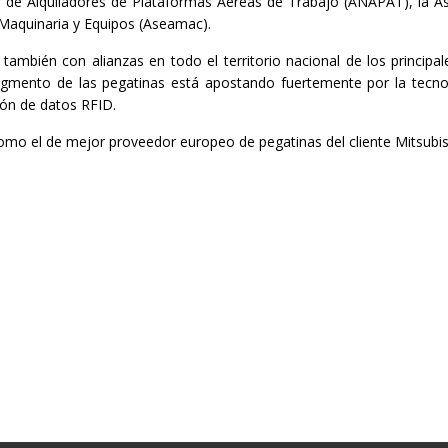
al de Alquiladores de Plataformas Aéreas de Trabajo (ANAPAT), la A
 Maquinaria y Equipos (Aseamac).
ambién con alianzas en todo el territorio nacional de los princip
mento de las pegatinas está apostando fuertemente por la tecnolo
ón de datos RFID.
como el de mejor proveedor europeo de pegatinas del cliente Mitsubis