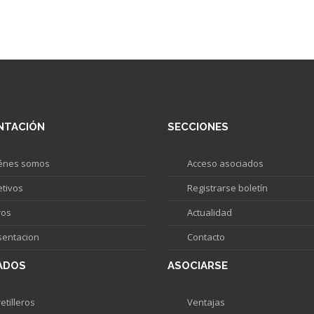
NTACIÓN
SECCIONES
énes somos
Acceso asociados
etivos
Registrarse boletín
ros
Actualidad
sentacion
Contacto
ADOS
ASOCIARSE
etilleros
Ventajas