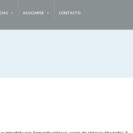
CIAS
ASOCIARSE
CONTACTO
ue impartida por Fernando Velasco, socio de Velasco Abogados &