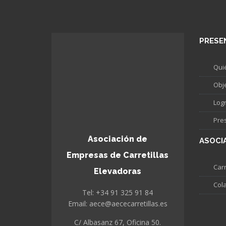
PRESE
Qui
Obj
Log
Pre
Asociación de
ASOCI
Empresas de Carretillas
Carr
Elevadoras
Col
Tel: +34 91 325 91 84
Email: aece@aececarretillas.es
C/ Albasanz 67, Oficina 50.