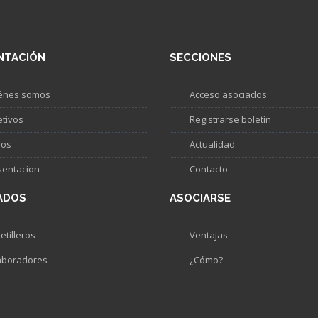
NTACIÓN
SECCIONES
énes somos
Acceso asociados
etivos
Registrarse boletín
ros
Actualidad
sentacion
Contacto
ADOS
ASOCIARSE
etilleros
Ventajas
aboradores
¿Cómo?