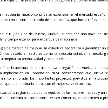
teco
refuerza su presencia en el sur de España y garantiza a las empres
 de maquinaria mateco continúa su expansión en el mercado español 
an de crecimiento sostenido de la compañía, que busca reforzar su pr
ano 71B (San Juan del Puerto, Huelva), cuenta con una nave indust
ler y campa exterior para el parque de maquinaria.
egia de mateco de mejorar su cobertura geográfica y garantizar un se
ómico basado en sectores como la industria química, la metalurgia, l
 a mejorar su productividad y competitividad.
irma: “Con la apertura de nuestra nueva delegación en Huelva, cont
tra implantación en Córdoba en 2024, consideramos que Huelva re
cimiento, sin olvidar los importantes proyectos previstos en la prov
 parque de maquinaria nuevo con el mejor servicio técnico.”
sas de la región su parque de equipos de las mejores marcas y un ser
al que combina asesoramiento técnico-comercial, mantenimiento preve