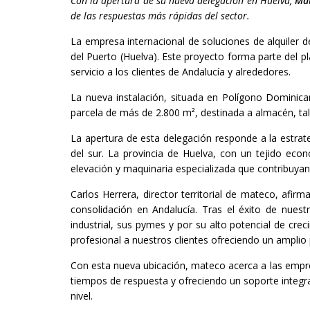
Con la apertura de su nueva delegación en Huelva,
Ma
de las respuestas más rápidas del sector.
La empresa internacional de soluciones de alquiler
del Puerto (Huelva). Este proyecto forma parte del pl
servicio a los clientes de Andalucía y alrededores.
La nueva instalación, situada en Polígono Dominic
parcela de más de 2.800 m², destinada a almacén, tal
La apertura de esta delegación responde a la estrat
del sur. La provincia de Huelva, con un tejido econ
elevación y maquinaria especializada que contribuyan
Carlos Herrera, director territorial de mateco, af
consolidación en Andalucía. Tras el éxito de nues
industrial, sus pymes y por su alto potencial de cre
profesional a nuestros clientes ofreciendo un amplio
Con esta nueva ubicación, mateco acerca a las empre
tiempos de respuesta y ofreciendo un soporte integr
nivel.