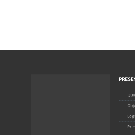
PRESE
Qui
Obj
Log
Pre