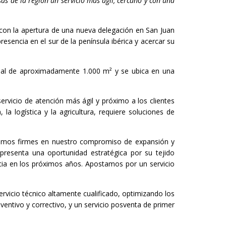
as de la región un servicio más ágil, cercano y con una
con la apertura de una nueva delegación en San Juan
esencia en el sur de la península ibérica y acercar su
rial de aproximadamente 1.000 m² y se ubica en una
rvicio de atención más ágil y próximo a los clientes
a logística y la agricultura, requiere soluciones de
inuamos firmes en nuestro compromiso de expansión y
presenta una oportunidad estratégica por su tejido
incia en los próximos años. Apostamos por un servicio
vicio técnico altamente cualificado, optimizando los
ntivo y correctivo, y un servicio posventa de primer