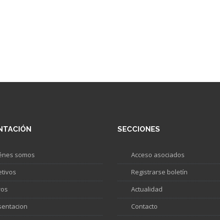
NTACIÓN
SECCIONES
énes somos
Acceso asociados
etivos
Registrarse boletín
ros
Actualidad
sentacion
Contacto