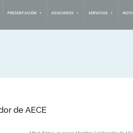
PRESENTACIÓN
ASOCIADOS
SERVICIOS
NOTI
dor de AECE
Mibat Ibérica
,
es nuevo Miembro Colaborador de AECE, 