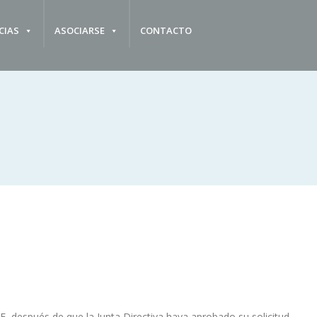
CIAS
ASOCIARSE
CONTACTO
después de que la Junta Directiva haya aprobado su solicitud