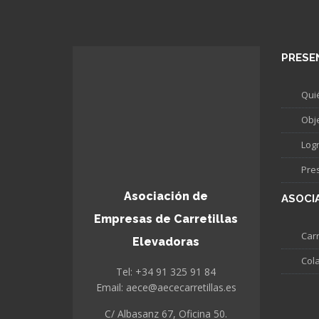
PRESE
Qui
Obj
Log
Pre
Asociación de
ASOCI
Empresas de Carretillas
Carr
Elevadoras
Col
Tel: +34 91 325 91 84
Email: aece@aececarretillas.es
C/ Albasanz 67, Oficina 50.