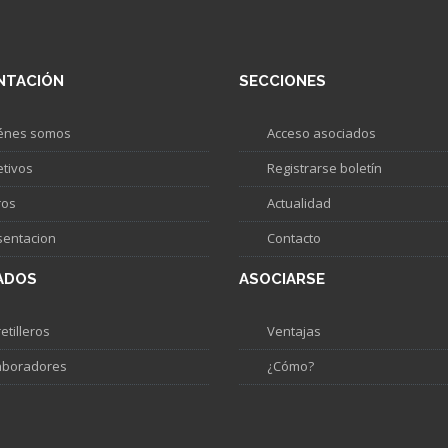
NTACIÓN
SECCIONES
énes somos
Acceso asociados
etivos
Registrarse boletín
ros
Actualidad
sentacion
Contacto
ADOS
ASOCIARSE
etilleros
Ventajas
aboradores
¿Cómo?