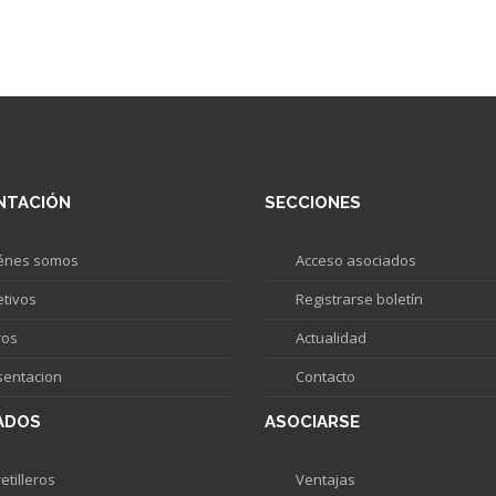
NTACIÓN
SECCIONES
énes somos
Acceso asociados
etivos
Registrarse boletín
ros
Actualidad
sentacion
Contacto
ADOS
ASOCIARSE
etilleros
Ventajas