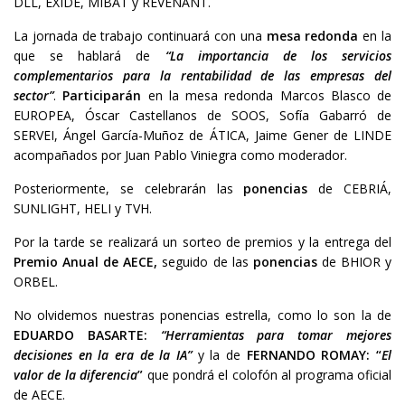
DLL, EXIDE, MIBAT y REVENANT.
La jornada de trabajo continuará con una
mesa redonda
en la
que se hablará de
“La importancia de los servicios
complementarios para la rentabilidad de las empresas del
sector”
.
Participarán
en la mesa redonda Marcos Blasco de
EUROPEA, Óscar Castellanos de SOOS, Sofía Gabarró de
SERVEI, Ángel García-Muñoz de ÁTICA, Jaime Gener de LINDE
acompañados por Juan Pablo Viniegra como moderador.
Posteriormente, se celebrarán las
ponencias
de CEBRIÁ,
SUNLIGHT, HELI y TVH.
Por la tarde se realizará un sorteo de premios y la entrega del
Premio Anual de AECE,
seguido de las
ponencias
de BHIOR y
ORBEL.
No olvidemos nuestras ponencias estrella, como lo son la de
EDUARDO BASARTE:
“Herramientas para tomar mejores
decisiones en la era de la IA”
y la de
FERNANDO ROMAY: “
El
valor de la diferencia
”
que pondrá el colofón al programa oficial
de AECE.