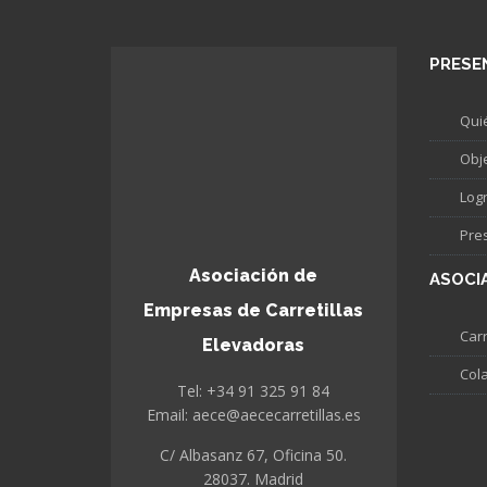
PRESE
Qui
Obj
Log
Pre
Asociación de
ASOCI
Empresas de Carretillas
Carr
Elevadoras
Col
Tel: +34 91 325 91 84
Email: aece@aececarretillas.es
C/ Albasanz 67, Oficina 50.
28037. Madrid