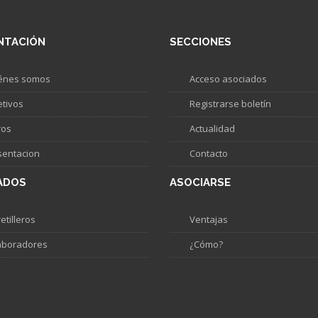
NTACIÓN
SECCIONES
énes somos
Acceso asociados
etivos
Registrarse boletín
ros
Actualidad
sentacion
Contacto
ADOS
ASOCIARSE
etilleros
Ventajas
aboradores
¿Cómo?