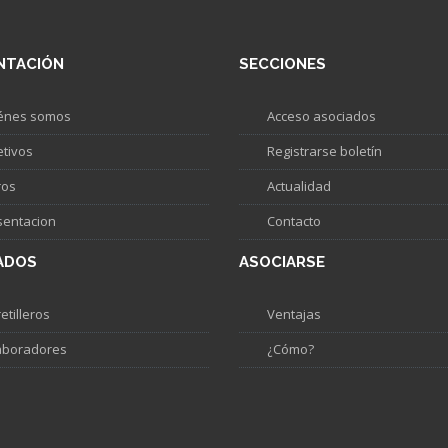
NTACIÓN
SECCIONES
énes somos
Acceso asociados
etivos
Registrarse boletín
ros
Actualidad
sentacion
Contacto
ADOS
ASOCIARSE
etilleros
Ventajas
aboradores
¿Cómo?