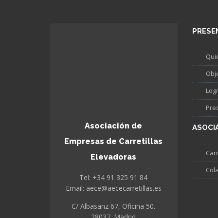
PRESE
Qui
Obj
Log
Pre
Asociación de
ASOCI
Empresas de Carretillas
Carr
Elevadoras
Col
Tel: +34 91 325 91 84
Email: aece@aececarretillas.es
C/ Albasanz 67, Oficina 50.
28037. Madrid