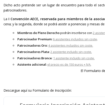
Dicho acto pretende ser un lugar de encuentro para todo el sector
patrocinadores.
La
I Convención AECE, reservada para miembros de la asocia
cena; y la segunda, donde se podrá asistir a ponencias y mesas de 
Miembros de Pleno Derecho
podrán inscribirse con
2 asiste
Patrocinador Premium:
6 asistentes incluidos sin coste
.
Patrocinadores Oro:
4 asistentes incluidos sin coste.
Patrocinadores Plata:
2 asistente incluido sin coste.
Patrocinadores Bronce
:
1 asistente incluido sin coste.
Asistente adicional:
el precio es de 150 euros + IVA.
El Formulario de
Descargue aquí su Formulario de Inscripción: