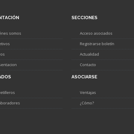
NTACIÓN
SECCIONES
énes somos
Acceso asociados
etivos
Registrarse boletín
ros
Actualidad
sentacion
Contacto
ADOS
ASOCIARSE
etilleros
Ventajas
aboradores
¿Cómo?