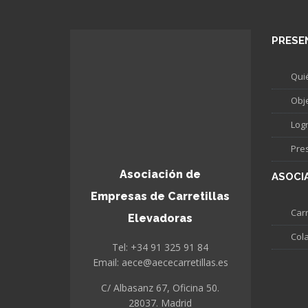
PRESE
Qui
Obj
Log
Pre
Asociación de
ASOCI
Empresas de Carretillas
Carr
Elevadoras
Col
Tel: +34 91 325 91 84
Email: aece@aececarretillas.es
C/ Albasanz 67, Oficina 50.
28037. Madrid