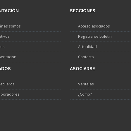
NTACIÓN
SECCIONES
énes somos
Acceso asociados
etivos
Registrarse boletín
ros
Actualidad
sentacion
Contacto
ADOS
ASOCIARSE
etilleros
Ventajas
aboradores
¿Cómo?