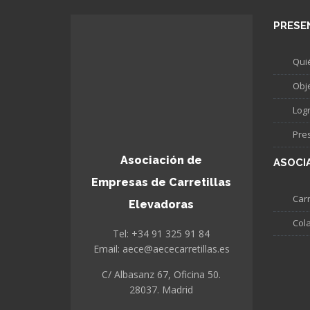
PRESE
Qui
Obj
Log
Pre
Asociación de
ASOCI
Empresas de Carretillas
Carr
Elevadoras
Col
Tel: +34 91 325 91 84
Email: aece@aececarretillas.es
C/ Albasanz 67, Oficina 50.
28037. Madrid