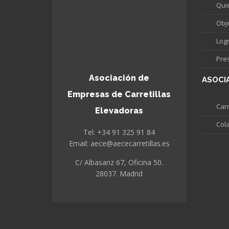
Qui
Obj
Log
Pre
Asociación de
ASOCI
Empresas de Carretillas
Carr
Elevadoras
Col
Tel: +34 91 325 91 84
Email: aece@aececarretillas.es
C/ Albasanz 67, Oficina 50.
28037. Madrid