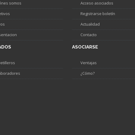
énes somos
Acceso asociados
etivos
Registrarse boletín
ros
Actualidad
sentacion
Contacto
ADOS
ASOCIARSE
etilleros
Ventajas
aboradores
¿Cómo?