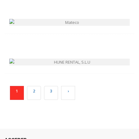
1
2
3
›