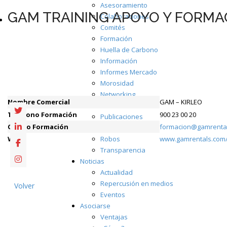
Asesoramiento
GAM TRAINING APOYO Y FORMACI
Colaboraciones
Comités
Formación
Huella de Carbono
Información
Informes Mercado
Morosidad
Networking
Nombre Comercial
GAM – KIRLEO
Normalización
Teléfono Formación
900 23 00 20
Publicaciones
Correo Formación
formacion@gamrenta
Representación
Web
Robos
www.gamrentals.com/
Transparencia
Noticias
Actualidad
Repercusión en medios
Volver
Eventos
Asociarse
Ventajas