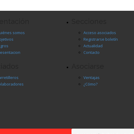
entación
Secciones
uiénes somos
Acceso asociados
jetivos
Registrarse boletín
ogros
Actualidad
esentacion
Contacto
iados
Asociarse
rretilleros
Ventajas
olaboradores
¿Cómo?