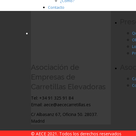
¿Cómo?
Contacto
Pres
Q
Ob
L
Pr
Asociación de
Asoc
Empresas de
Ca
Carretillas Elevadoras
C
Tel: +34 91 325 91 84
Email: aece@aececarretillas.es
C/ Albasanz 67, Oficina 50. 28037.
Madrid
© AECE 2021. Todos los derechos reservados