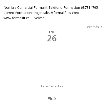
Nombre Comercial Formalift Teléfono Formación 687814795
Correo Formación jmgonzalez@formalift.es Web
www.formalift.es Volver
Leer más
ENE
26
Aece Carretillas
0