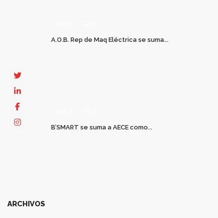
FEB 05
0
A.O.B. Rep de Maq Eléctrica se suma...
ENE 28
0
B’SMART se suma a AECE como...
ARCHIVOS