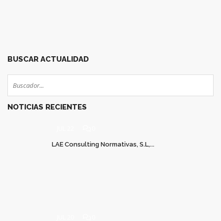
Nombre Comercial IFTEM Teléfono Formación 687 025 867
Correo Formación formacion@iftem.com Web www.iftem.com
Volver
Leer más
BUSCAR ACTUALIDAD
NOTICIAS RECIENTES
JUL 22
0
LAE Consulting Normativas, S.L,...
JUL 20
0