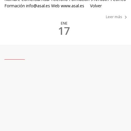
Formación info@asal.es Web www.asal.es Volver
Leer más
ENE
17
Aece Carretillas
0
IFTEM Almacenática