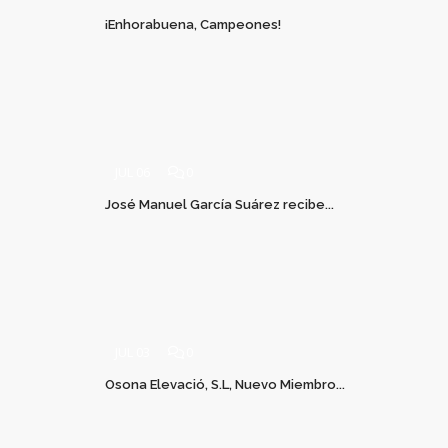
¡Enhorabuena, Campeones!
JUL 06
0
José Manuel García Suárez recibe...
JUL 03
0
Osona Elevació, S.L, Nuevo Miembro...