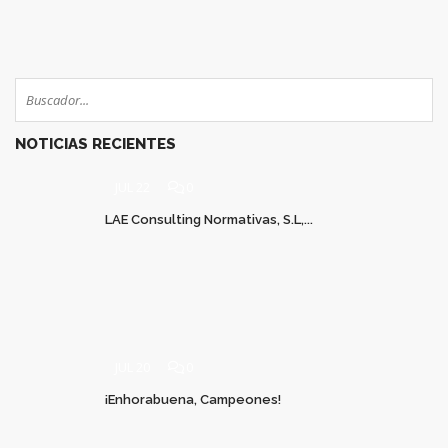
0
NOTICIAS RECIENTES
JUL 22
0
LAE Consulting Normativas, S.L,...
JUL 20
0
¡Enhorabuena, Campeones!