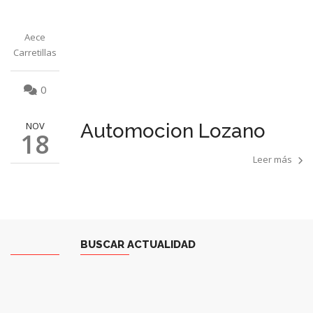
Aece
Carretillas
0
NOV
Automocion Lozano
18
Leer más
BUSCAR ACTUALIDAD
Aece
Carretillas