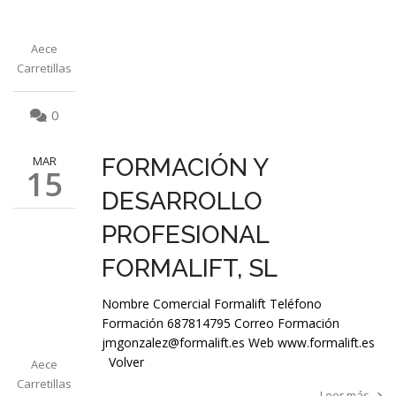
Aece
Carretillas
0
MAR
FORMACIÓN Y
15
DESARROLLO
PROFESIONAL
FORMALIFT, SL
Nombre Comercial Formalift Teléfono
Formación 687814795 Correo Formación
jmgonzalez@formalift.es Web www.formalift.es
Volver
Aece
Carretillas
Leer más