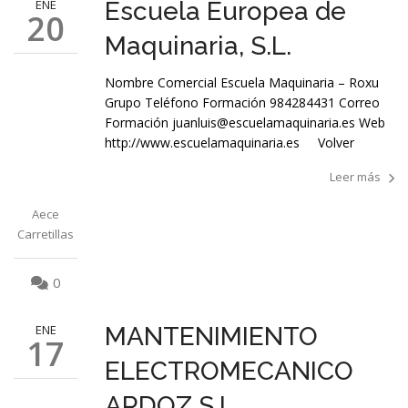
ENE
Escuela Europea de
20
Maquinaria, S.L.
Nombre Comercial Escuela Maquinaria – Roxu
Grupo Teléfono Formación 984284431 Correo
Formación juanluis@escuelamaquinaria.es Web
http://www.escuelamaquinaria.es Volver
Leer más
Aece
Carretillas
0
ENE
MANTENIMIENTO
17
ELECTROMECANICO
ARDOZ S.L.