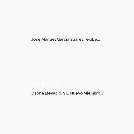
JUL 06
0
José Manuel García Suárez recibe...
JUL 03
0
Osona Elevació, S.L, Nuevo Miembro...