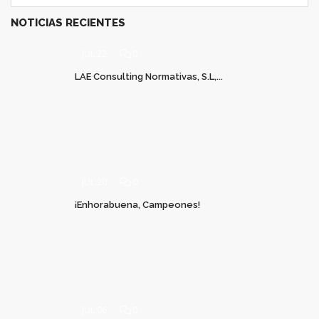
NOTICIAS RECIENTES
JUL 22
0
LAE Consulting Normativas, S.L,...
JUL 20
0
¡Enhorabuena, Campeones!
JUL 06
0