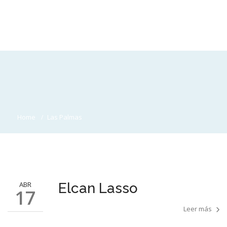
Home
Las Palmas
ABR
Elcan Lasso
17
Leer más