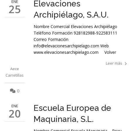
ENE
Elevaciones
25
Archipiélago, S.A.U.
Nombre Comercial Elevaciones Archipiélago
Teléfono Formación 928182988-922583111
Correo Formación
info@elevacionesarchipielago.com Web
www.elevacionesarchipielago.com Volver
Leer más
Aece
Carretillas
0
ENE
Escuela Europea de
20
Maquinaria, S.L.
Nombre Comercial Escuela Maquinaria – Roxu