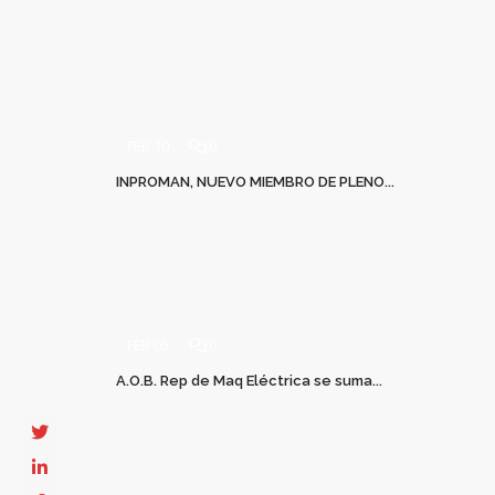
FEB 10
0
INPROMAN, NUEVO MIEMBRO DE PLENO...
FEB 05
0
A.O.B. Rep de Maq Eléctrica se suma...