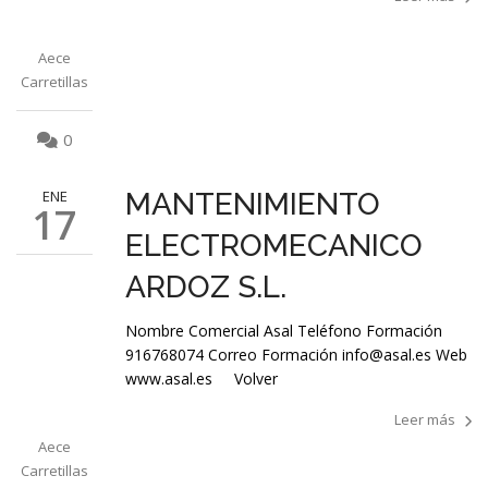
Aece
Carretillas
0
ENE
MANTENIMIENTO
17
ELECTROMECANICO
ARDOZ S.L.
Nombre Comercial Asal Teléfono Formación
916768074 Correo Formación info@asal.es Web
www.asal.es Volver
Leer más
Aece
Carretillas