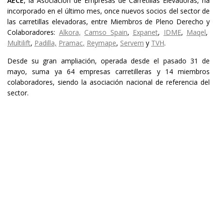
AECE
, la Asociación de Empresas de Carretillas Elevadoras, ha
incorporado en el último mes, once nuevos socios del sector de
las carretillas elevadoras, entre Miembros de Pleno Derecho y
Colaboradores:
Alkora
,
Camso Spain
,
Expanet
,
IDME
,
Maqel
,
Multilift
,
Padilla,
Pramac
,
Reymape
,
Servem
y
TVH
.
Desde su gran ampliación, operada desde el pasado 31 de
mayo, suma ya 64 empresas carretilleras y 14 miembros
colaboradores, siendo la asociación nacional de referencia del
sector.