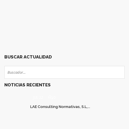
28
29
30
31
32
33
34
35
36
37
38
39
40
41
42
43
44
45
46
47
48
49
50
51
BUSCAR ACTUALIDAD
NOTICIAS RECIENTES
JUL 22
0
LAE Consulting Normativas, S.L,...