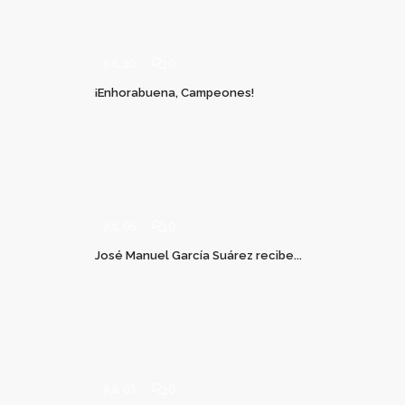
JUL 20
0
¡Enhorabuena, Campeones!
JUL 06
0
José Manuel García Suárez recibe...
JUL 03
0