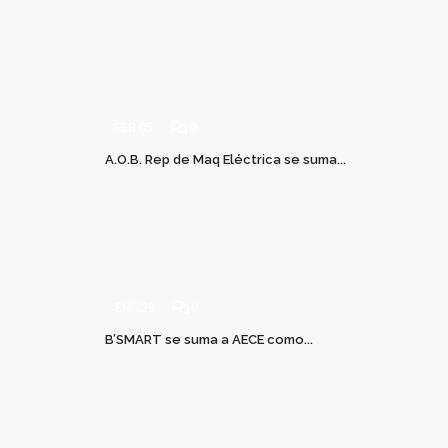
FEB 05
0
A.O.B. Rep de Maq Eléctrica se suma...
ENE 28
0
B’SMART se suma a AECE como...