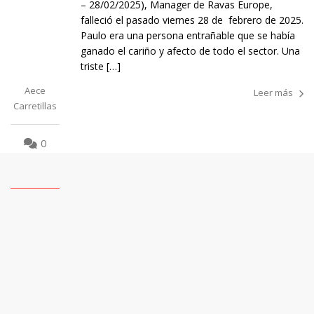
– 28/02/2025), Manager de Ravas Europe,
falleció el pasado viernes 28 de febrero de 2025.
Paulo era una persona entrañable que se había
ganado el cariño y afecto de todo el sector. Una
triste […]
Aece
Leer más
Carretillas
0
1
2
3
4
5
6
7
8
9
10
11
12
13
14
15
16
17
18
19
20
21
22
23
24
25
26
27