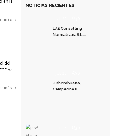
o en la
NOTICIAS RECIENTES
JUL 22
0
er más
LAE Consulting
Normativas, S.L,...
al del
AECE ha
JUL 20
0
¡Enhorabuena,
er más
Campeones!
JUL 06
0