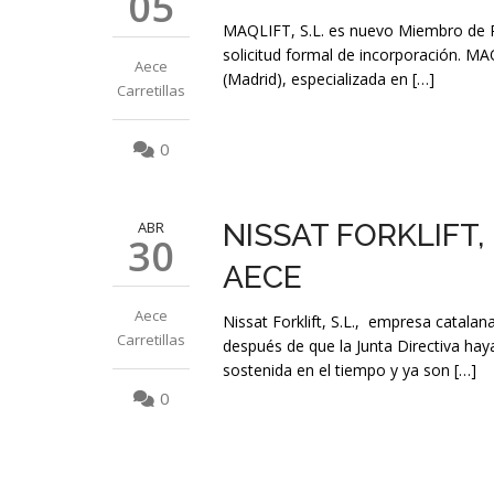
05
MAQLIFT, S.L. es nuevo Miembro de P
solicitud formal de incorporación. M
Aece
(Madrid), especializada en […]
Carretillas
0
ABR
NISSAT FORKLIFT,
30
AECE
Aece
Nissat Forklift, S.L., empresa catal
Carretillas
después de que la Junta Directiva hay
sostenida en el tiempo y ya son […]
0