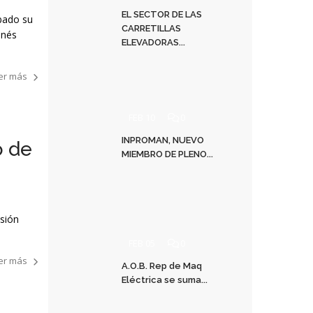
EL SECTOR DE LAS
bado su
CARRETILLAS
anés
ELEVADORAS...
er más
FEB 10
0
INPROMAN, NUEVO
o de
MIEMBRO DE PLENO...
nsión
FEB 05
0
er más
A.O.B. Rep de Maq
Eléctrica se suma...