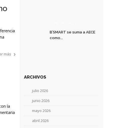
mo
ENE 28
0
ferencia
B’SMART se suma a AECE
ena
como...
er más
ARCHIVOS
julio 2026
junio 2026
con la
mayo 2026
imentaria
abril 2026