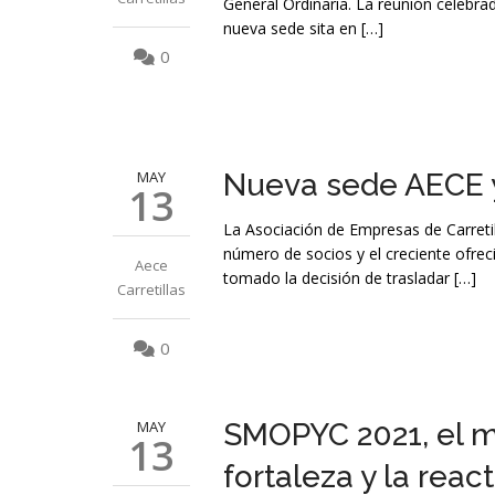
General Ordinaria. La reunión celebra
nueva sede sita en […]
0
MAY
Nueva sede AECE y
13
La Asociación de Empresas de Carreti
número de socios y el creciente ofreci
Aece
tomado la decisión de trasladar […]
Carretillas
0
MAY
SMOPYC 2021, el me
13
fortaleza y la reac