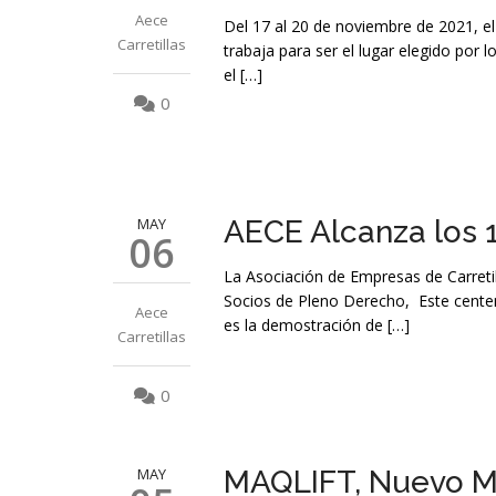
Aece
Del 17 al 20 de noviembre de 2021, el
Carretillas
trabaja para ser el lugar elegido por 
el […]
0
MAY
AECE Alcanza los 
06
La Asociación de Empresas de Carretil
Socios de Pleno Derecho, Este centen
Aece
es la demostración de […]
Carretillas
0
MAY
MAQLIFT, Nuevo M