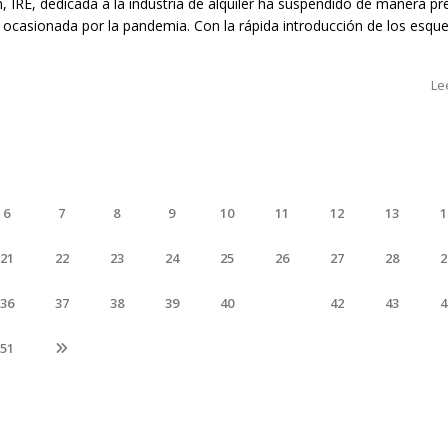
on, IRE, dedicada a la industria de alquiler ha suspendido de manera pr
n ocasionada por la pandemia. Con la rápida introducción de los esq
Le
6
7
8
9
10
11
12
13
1
21
22
23
24
25
26
27
28
2
36
37
38
39
40
41
42
43
4
51