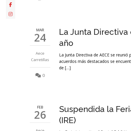
MAR
La Junta Directiva
24
año
Aece
La Junta Directiva de AECE se reunió 
Carretillas
acuerdos más destacados se encuentra 
de […]
0
FEB
Suspendida la Feria
26
(IRE)
Aece