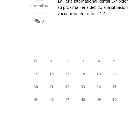
La Feria International Rental Exhibiti
Carretillas
su próxima Feria debido a la situació
vacunación en todo el […]
0
1
2
3
4
5
15
16
17
18
19
20
30
31
32
33
34
35
45
46
47
48
49
50