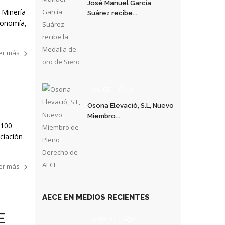
José Manuel García
 Minería
Suárez recibe...
economía,
er más
JUL 03
0
Osona Elevació, S.L, Nuevo
Miembro...
 100
ciación
er más
AECE EN MEDIOS RECIENTES
E
MAR 20
0