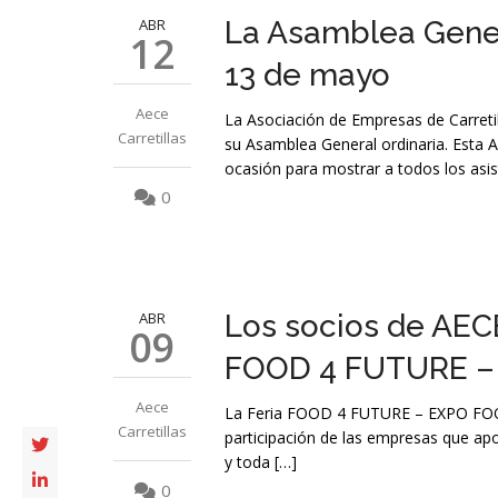
ABR
La Asamblea Gener
12
13 de mayo
Aece
La Asociación de Empresas de Carreti
Carretillas
su Asamblea General ordinaria. Esta 
ocasión para mostrar a todos los asis
0
ABR
Los socios de AEC
09
FOOD 4 FUTURE –
Aece
La Feria FOOD 4 FUTURE – EXPO FOODT
Carretillas
participación de las empresas que apo
y toda […]
0