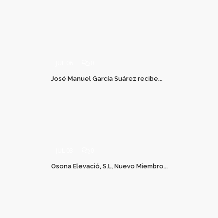
JUL 06
0
José Manuel García Suárez recibe...
JUL 03
0
Osona Elevació, S.L, Nuevo Miembro...