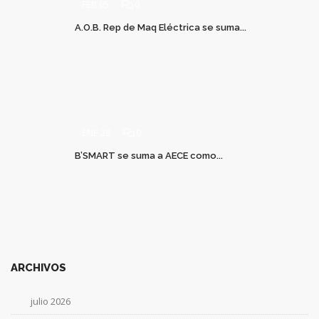
FEB 05
0
A.O.B. Rep de Maq Eléctrica se suma...
ENE 28
0
B’SMART se suma a AECE como...
ARCHIVOS
julio 2026