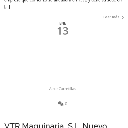
[…]
Leer más
ENE
13
Aece Carretillas
0
VTR Maquinaria, S.L. Nuevo