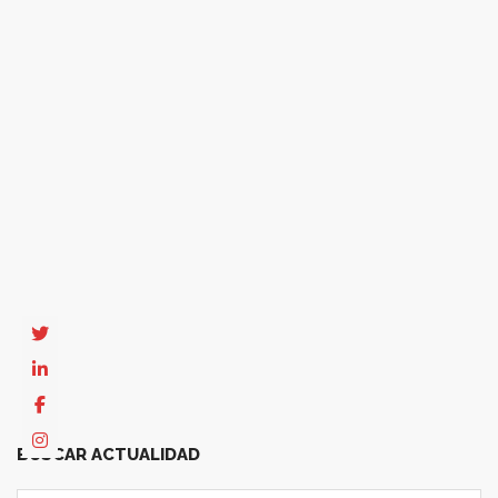
1
2
3
4
5
6
7
8
9
10
11
12
13
14
15
16
17
18
19
20
21
22
23
24
25
26
27
28
29
30
31
32
33
34
35
36
37
38
39
40
41
42
43
44
45
46
47
48
49
50
51
BUSCAR ACTUALIDAD