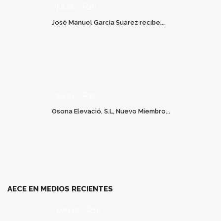
JUL 06
0
José Manuel García Suárez recibe...
JUL 03
0
Osona Elevació, S.L, Nuevo Miembro...
AECE EN MEDIOS RECIENTES
MAR 20
0