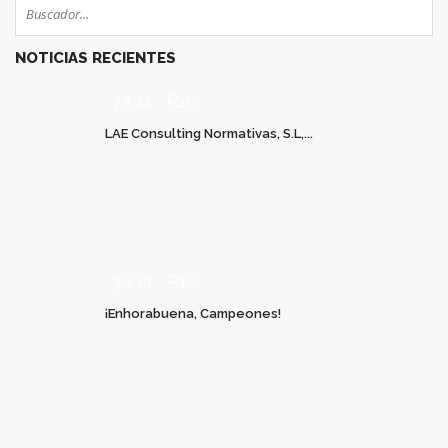
NOTICIAS RECIENTES
JUL 22
0
LAE Consulting Normativas, S.L,...
JUL 20
0
¡Enhorabuena, Campeones!