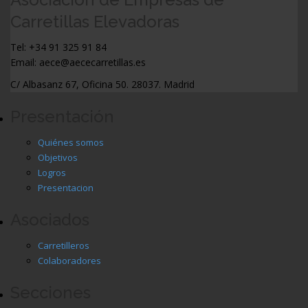
Carretillas Elevadoras
Tel: +34 91 325 91 84
Email: aece@aececarretillas.es
C/ Albasanz 67, Oficina 50. 28037. Madrid
Presentación
Quiénes somos
Objetivos
Logros
Presentacion
Asociados
Carretilleros
Colaboradores
Secciones