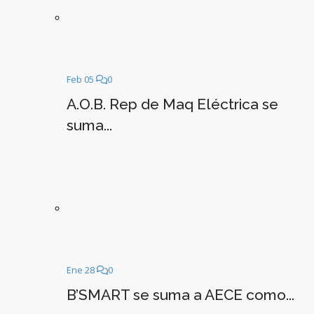
Feb 05
0
A.O.B. Rep de Maq Eléctrica se
suma...
Ene 28
0
B’SMART se suma a AECE como...