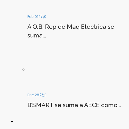
Feb 05
0
A.O.B. Rep de Maq Eléctrica se
suma...
Ene 28
0
B’SMART se suma a AECE como...