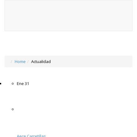
Home
Actualidad
Ene
31
Aece Carretillas