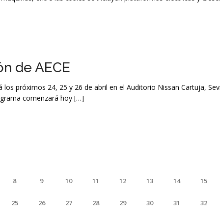
ón de AECE
os próximos 24, 25 y 26 de abril en el Auditorio Nissan Cartuja, Sevi
programa comenzará hoy […]
8
9
10
11
12
13
14
15
25
26
27
28
29
30
31
32