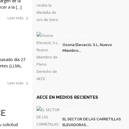
margen de la
cer a la […]
Leer más
JUL 03
0
Osona Elevació, S.L, Nuevo
Miembro...
 pasado día 27
entes (LLMs,
Leer más
AECE EN MEDIOS RECIENTES
MAR 20
0
CE
EL SECTOR DE LAS CARRETILLAS
 solicitud
ELEVADORAS...