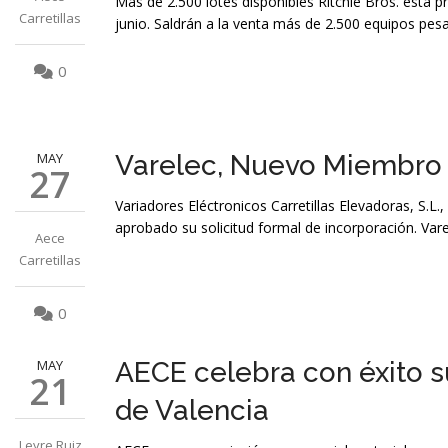
Más de 2.500 lotes disponibles Ritchie Bros. está
Carretillas
junio. Saldrán a la venta más de 2.500 equipos pes
0
MAY
Varelec, Nuevo Miembro
27
Variadores Eléctronicos Carretillas Elevadoras, S.
aprobado su solicitud formal de incorporación. Var
Aece
Carretillas
0
MAY
AECE celebra con éxito su
21
de Valencia
Leyre Ruiz