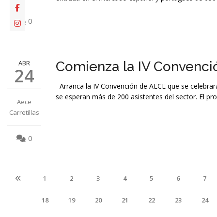
0
ABR
Comienza la IV Convenci
24
Arranca la IV Convención de AECE que se celebrará l
se esperan más de 200 asistentes del sector. El 
Aece
Carretillas
0
1
2
3
4
5
6
7
17
18
19
20
21
22
23
24