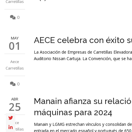
Carretillas
0
MAY
AECE celebra con éxito s
01
La Asociación de Empresas de Carretillas Elevadoras
Auditorio Nissan Cartuja. La Convención, que se ha
Aece
Carretillas
0
ABR
Manain afianza su relac
25
máquinas para 2024
Aece
Manain y LGMG estrechan vínculos y consolidan de f
Carretillas
entrada en el mercado español y portugués de 650 m