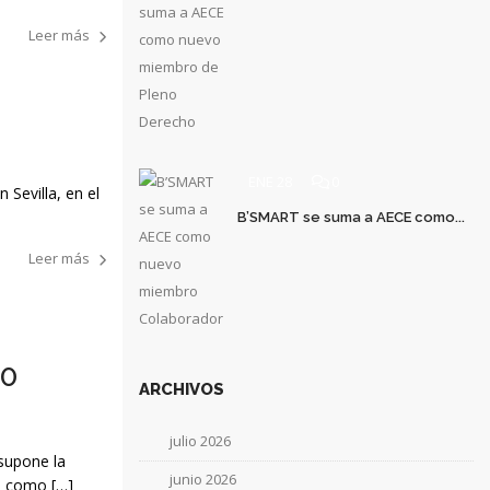
Leer más
ENE 28
0
 Sevilla, en el
B’SMART se suma a AECE como...
Leer más
50
ARCHIVOS
julio 2026
 supone la
junio 2026
el como […]