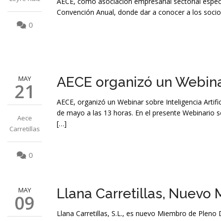
AECE, como asociación empresarial sectorial especia
Convención Anual, donde dar a conocer a los socios
0
MAY
AECE organizó un Webinar 
21
AECE, organizó un Webinar sobre Inteligencia Artific
de mayo a las 13 horas. En el presente Webinario
Aece
[…]
Carretillas
0
MAY
Llana Carretillas, Nuev
09
Llana Carretillas, S.L., es nuevo Miembro de Pleno