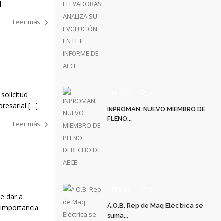
]
Leer más
FEB 10
0
solicitud
resarial […]
INPROMAN, NUEVO MIEMBRO DE
PLENO...
Leer más
FEB 05
0
de dar a
A.O.B. Rep de Maq Eléctrica se
 importancia
suma...