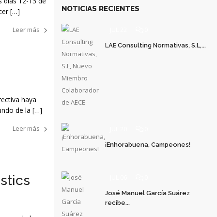
s días 12-13 de
NOTICIAS RECIENTES
cer […]
Leer más
JUL 22
0
LAE Consulting Normativas, S.L,...
rectiva haya
undo de la […]
Leer más
JUL 20
0
¡Enhorabuena, Campeones!
stics
JUL 06
0
José Manuel García Suárez
recibe...