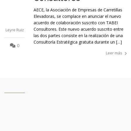
AECE, la Asociación de Empresas de Carretillas
Elevadoras, se complace en anunciar el nuevo
acuerdo de colaboración suscrito con TABEI
Consultores. Este nuevo acuerdo suscrito entre
Leyre Ruiz
las dos partes consiste en la realización de una
Consultoría Estratégica gratuita durante un […]
0
Leer más
1
2
3
4
5
6
7
8
9
10
11
12
13
14
15
16
17
18
19
20
21
22
23
24
25
26
27