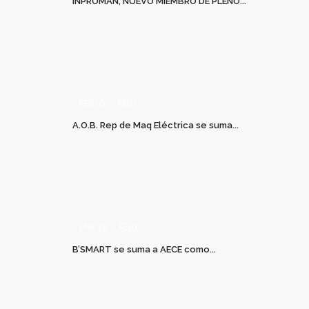
INPROMAN, NUEVO MIEMBRO DE PLENO...
FEB 05
0
A.O.B. Rep de Maq Eléctrica se suma...
ENE 28
0
B’SMART se suma a AECE como...