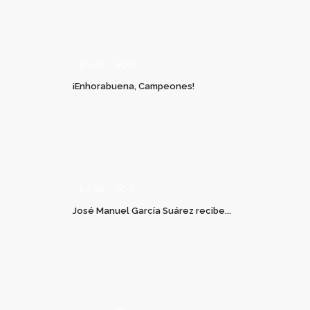
JUL 20
0
¡Enhorabuena, Campeones!
JUL 06
0
José Manuel García Suárez recibe...