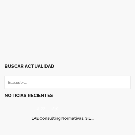
28
29
30
31
32
33
34
35
36
37
38
39
40
41
42
43
44
45
46
47
48
49
50
51
BUSCAR ACTUALIDAD
NOTICIAS RECIENTES
JUL 22
0
LAE Consulting Normativas, S.L,...