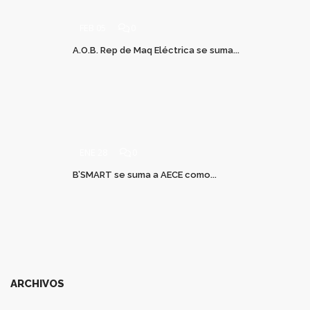
FEB 05
0
A.O.B. Rep de Maq Eléctrica se suma...
ENE 28
0
B’SMART se suma a AECE como...
ARCHIVOS