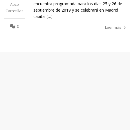
encuentra programada para los días 25 y 26 de
Aece
septiembre de 2019 y se celebrará en Madrid
Carretillas
capital […]
0
Leer más
1
2
3
4
5
6
7
8
9
10
11
12
13
14
15
16
17
18
19
20
21
22
23
24
25
26
27
28
29
30
31
32
33
34
35
36
37
38
39
40
41