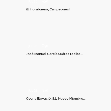
JUL 20
0
¡Enhorabuena, Campeones!
JUL 06
0
José Manuel García Suárez recibe...
JUL 03
0
Osona Elevació, S.L, Nuevo Miembro...