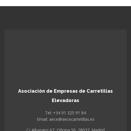
Asociación de Empresas de Carretillas
Elevadoras
Tel: +34 91 325 91 84
Email: aece@aececarretillas.es
C/ Albasanz 67, Oficina 50. 28037. Madrid