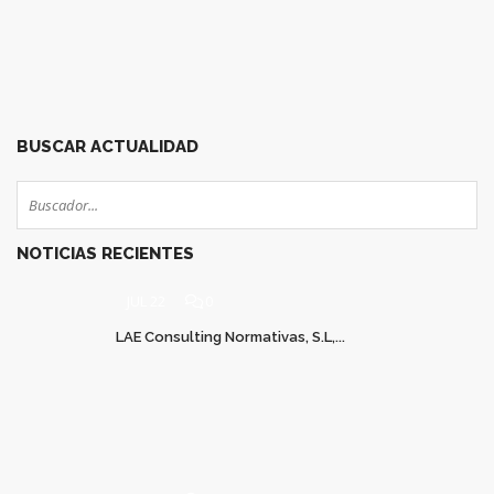
42
43
44
45
46
47
48
49
50
51
BUSCAR ACTUALIDAD
NOTICIAS RECIENTES
JUL 22
0
LAE Consulting Normativas, S.L,...