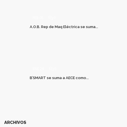
FEB 05
0
A.O.B. Rep de Maq Eléctrica se suma...
ENE 28
0
B’SMART se suma a AECE como...
ARCHIVOS